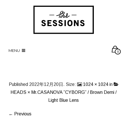
MENU
0
Published
2022年12月20日
. Size:
1024 × 1024
in
HEADS × Mr.CASANOVA ”CYBORG” / Brown Demi /
Light Blue Lens
← Previous