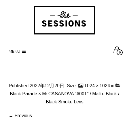
MENU
0
Published
2022年12月20日
. Size:
1024 × 1024
in
Black Parade × Mr.CASANOVA ”#001” / Matte Black /
Black Smoke Lens
← Previous