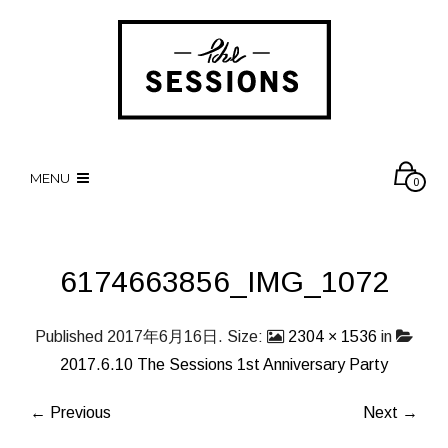
MENU
0
6174663856_IMG_1072
Published
2017年6月16日
. Size:
2304 × 1536
in
2017.6.10 The Sessions 1st Anniversary Party
← Previous
Next →