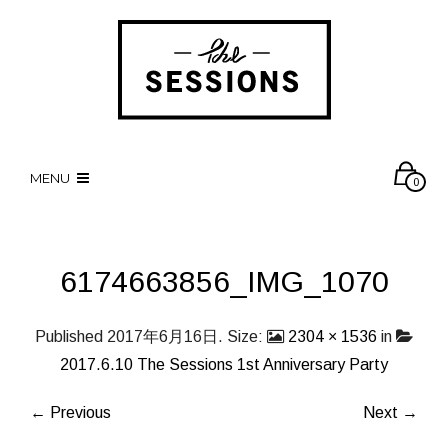
MENU
0
6174663856_IMG_1070
Published
2017年6月16日
. Size:
2304 × 1536
in
2017.6.10 The Sessions 1st Anniversary Party
← Previous
Next →