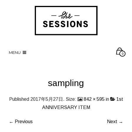
MENU
0
sampling
Published
2017年5月27日
. Size:
842 × 595
in
1st
ANNIVERSARY ITEM
← Previous
Next →