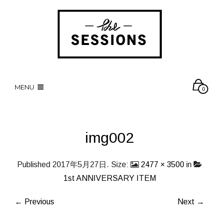
MENU
0
img002
Published
2017年5月27日
. Size:
2477 × 3500
in
1st ANNIVERSARY ITEM
← Previous
Next →